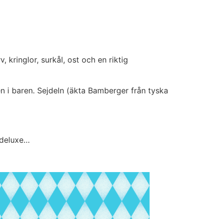
HEM
MAT & DRYCK
KONTAKTA OSS
 kringlor, surkål, ost och en riktig
den i baren. Sejdeln (äkta Bamberger från tyska
 deluxe…