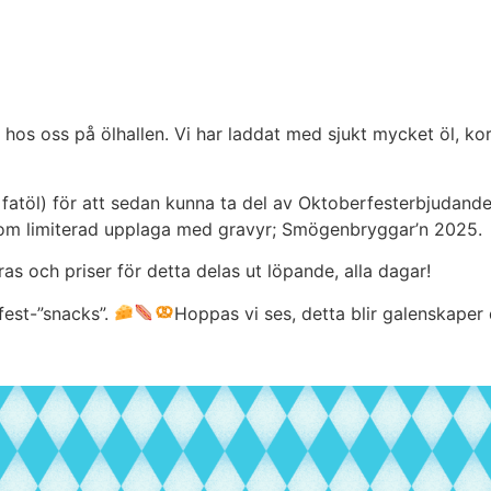
hos oss på ölhallen. Vi har laddat med sjukt mycket öl, korv,
ning fatöl) för att sedan kunna ta del av Oktoberfesterbjudan
utom limiterad upplaga med gravyr; Smögenbryggar’n 2025.
s och priser för detta delas ut löpande, alla dagar!
est-”snacks”.
Hoppas vi ses, detta blir galenskaper