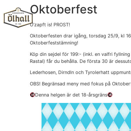
Oktoberfest
O’zapft is! PROST!
Oktoberfesten drar igång, torsdag 25/9, kl 16 
Oktoberfeststämning!
Köp din sejdel för 199:- (inkl. en valfri fyll
Rastal) får du behålla. De första 30 är dess
Lederhosen, Dirndln och Tyrolerhatt uppmuntra
OBS! Begränsad meny med fokus på Oktoberf
Denna helgen är det 18-årsgräns