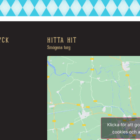
YCK
HITTA HIT
Smögens torg
Klicka för att 
cookies och a